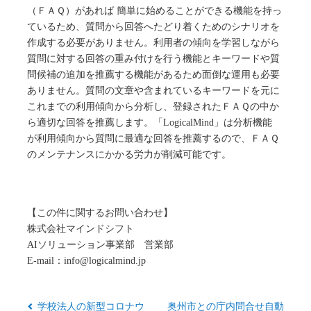
（ＦＡＱ）があれば 簡単に始めることができる機能を持っ
ているため、質問から回答へたどり着くためのシナリオを
作成する必要がありません。利用者の傾向を学習しながら
質問に対する回答の重み付けを行う機能とキーワードや質
問候補の追加を推薦する機能があるため面倒な運用も必要
ありません。質問の文章や含まれているキーワードを元に
これまでの利用傾向から分析し、登録されたＦＡＱの中か
ら適切な回答を推薦します。「LogicalMind」は分析機能
が利用傾向から質問に最適な回答を推薦するので、ＦＡＱ
のメンテナンスにかかる労力が削減可能です。
【この件に関するお問い合わせ】
株式会社マインドシフト
AIソリューション事業部 営業部
E-mail：info@logicalmind.jp
学校法人の新型コロナウ
奥州市との庁内問合せ自動