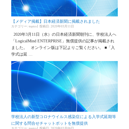
【メディア掲載】日本経済新聞に掲載されました
カテゴリー:
topics
投稿日: 2020年03月11日
2020年3月11日（水）の日本経済新聞朝刊に、学校法人へ
「LogicalMind ENTERPRISE」無償提供の記事が掲載され
ました。 オンライン版は下記よりご覧ください。 ■「入
学式は延 …
学校法人の新型コロナウイルス感染症による入学式延期等
に関する問合せチャットボットを無償提供
カテゴリー:
topics
投稿日: 2020年03月06日